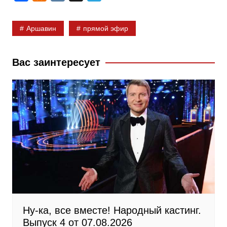
a
d
K
e
c
n
l
Аршавин
прямой эфир
e
o
e
b
k
g
Вас заинтересует
o
l
r
o
a
a
k
s
m
s
n
i
k
i
Ну-ка, все вместе! Народный кастинг.
Выпуск 4 от 07.08.2026