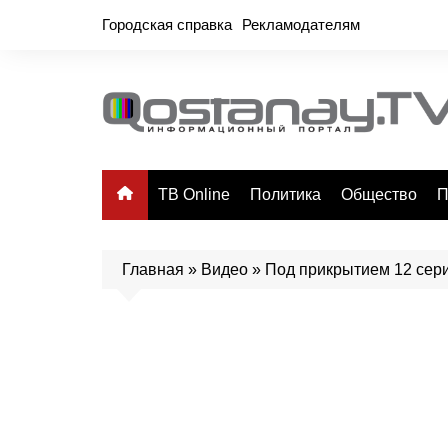
Перейти
Городская справка
Рекламодателям
к
содержимому
ТВ Online
Политика
Общество
П
Главная
»
Видео
»
Под прикрытием 12 сер