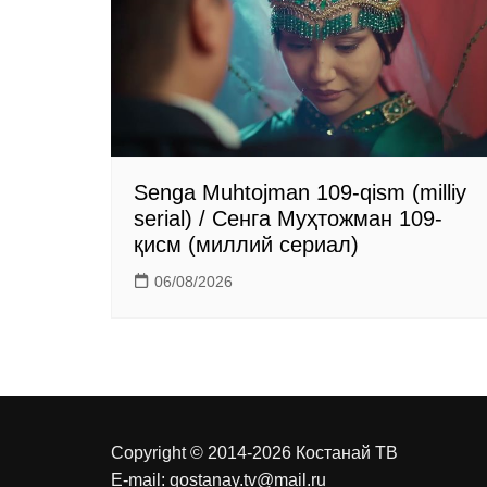
n
i
k
i
Senga Muhtojman 109-qism (milliy
serial) / Сенга Муҳтожман 109-
қисм (миллий сериал)
06/08/2026
Copyright © 2014-2026 Костанай ТВ
E-mail:
qostanay.tv@mail.ru