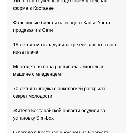
Уже вот-вот учебный год! Почём школьная
форма в Костанае
Фальшивые билеты на концерт Канье Уэста
продавали в Сети
18-летняя мать задушила трёхмесячного сына
из-за плача
Многодетная пара распивала алкоголь в
машине с младенцем
70-летняя шведка с онкологией раскрыла
секрет молодости
Жителя Костанайской области осудили за
установку Sim-box
О погоде в Костанае и Рудном на 8 августа,