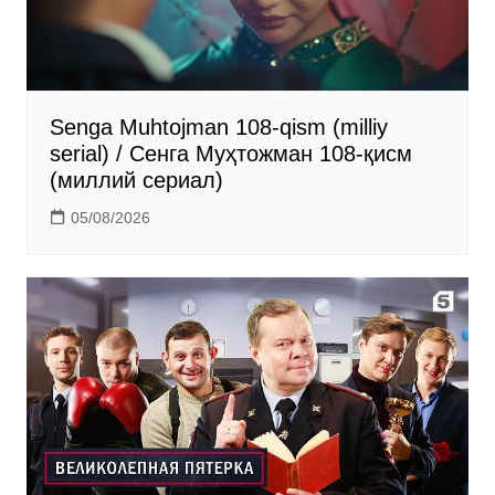
i
Senga Muhtojman 108-qism (milliy
serial) / Сенга Муҳтожман 108-қисм
(миллий сериал)
05/08/2026