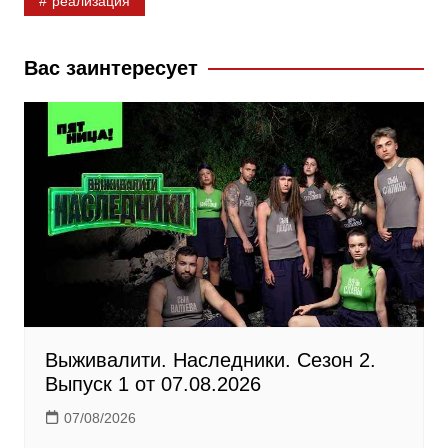
реализация
e
o
e
b
k
g
Вас заинтересует
o
l
r
o
a
a
k
s
m
s
n
i
k
i
Выживалити. Наследники. Сезон 2.
Выпуск 1 от 07.08.2026
07/08/2026