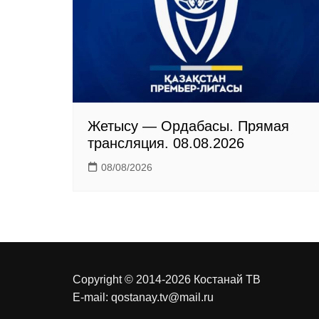
n
i
k
i
Жетысу — Ордабасы. Прямая
трансляция. 08.08.2026
08/08/2026
Copyright © 2014-2026 Костанай ТВ
E-mail:
qostanay.tv@mail.ru