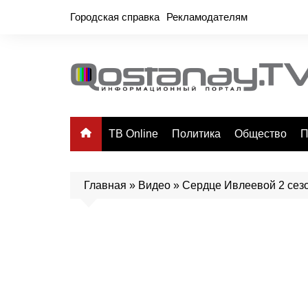
Перейти
Городская справка
Рекламодателям
к
содержимому
ТВ Online
Политика
Общество
П
Главная
»
Видео
»
Сердце Ивлеевой 2 сезо