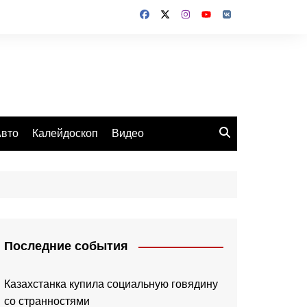
вто
Калейдоскоп
Видео
Последние события
Казахстанка купила социальную говядину
со странностями