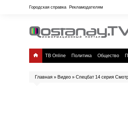
Перейти
Городская справка
Рекламодателям
к
содержимому
ТВ Online
Политика
Общество
П
Главная
»
Видео
»
Спецбат 14 серия Смот