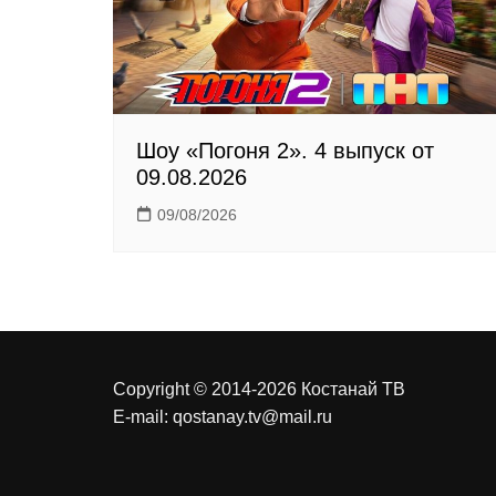
k
i
Шоу «Погоня 2». 4 выпуск от
09.08.2026
09/08/2026
Copyright © 2014-2026 Костанай ТВ
E-mail:
qostanay.tv@mail.ru