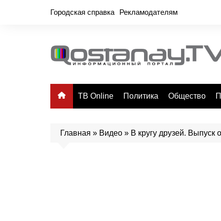
Перейти
Городская справка
Рекламодателям
к
содержимому
ТВ Online
Политика
Общество
П
Главная
»
Видео
»
В кругу друзей. Выпуск 