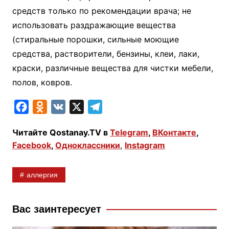
средств только по рекомендации врача; не
использовать раздражающие вещества
(стиральные порошки, сильные моющие
средства, растворители, бензины, клеи, лаки,
краски, различные вещества для чистки мебели,
полов, ковров.
F
O
V
X
T
a
d
K
e
Читайте Qostanay.TV в
Telegram
,
ВКонтакте
,
c
n
l
Facebook
,
Одноклассники
,
Instagram
e
o
e
b
k
g
аллергия
o
l
r
o
a
a
k
s
m
Вас заинтересует
s