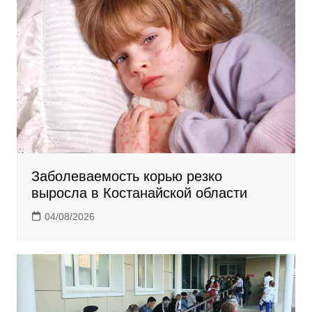
n
i
k
i
Заболеваемость корью резко
выросла в Костанайской области
04/08/2026