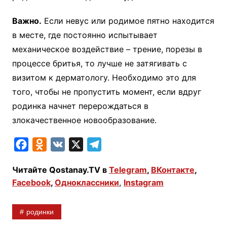
Важно.
Если невус или родимое пятно находится
в месте, где постоянно испытывает
механическое воздействие – трение, порезы в
процессе бритья, то лучше не затягивать с
визитом к дерматологу. Необходимо это для
того, чтобы не пропустить момент, если вдруг
родинка начнет перерождаться в
злокачественное новообразование.
F
O
V
X
T
a
d
K
e
Читайте Qostanay.TV в
Telegram
,
ВКонтакте
,
c
n
l
Facebook
,
Одноклассники
,
Instagram
e
o
e
b
k
g
родинки
o
l
r