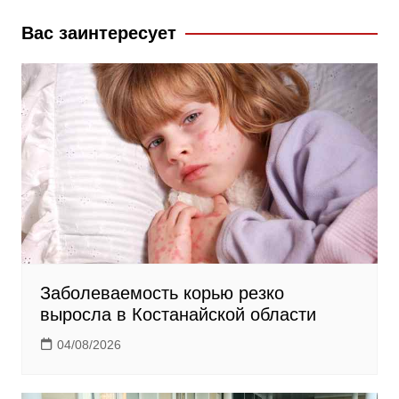
o
a
a
k
s
m
Вас заинтересует
s
n
i
k
i
Заболеваемость корью резко
выросла в Костанайской области
04/08/2026