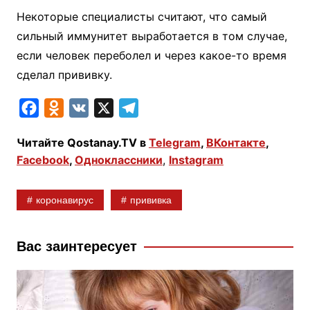
Некоторые специалисты считают, что самый
сильный иммунитет выработается в том случае,
если человек переболел и через какое-то время
сделал прививку.
F
O
V
X
T
a
d
K
e
Читайте Qostanay.TV в
Telegram
,
ВКонтакте
,
c
n
l
Facebook
,
Одноклассники
,
Instagram
e
o
e
b
k
g
коронавирус
прививка
o
l
r
o
a
a
k
s
m
Вас заинтересует
s
n
i