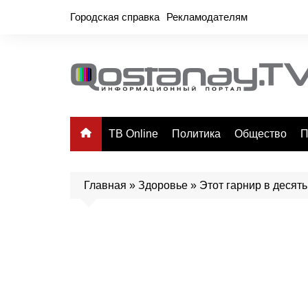
Перейти
Городская справка
Рекламодателям
к
содержимому
ТВ Online
Политика
Общество
П
Главная
»
Здоровье
»
Этот гарнир в десять