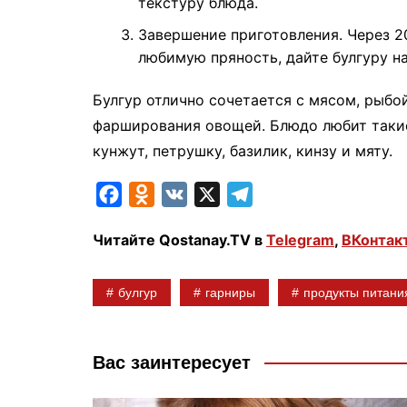
текстуру блюда.
Завершение приготовления. Через 2
любимую пряность, дайте булгуру на
Булгур отлично сочетается с мясом, рыбо
фарширования овощей. Блюдо любит такие
кунжут, петрушку, базилик, кинзу и мяту.
F
O
V
X
T
a
d
K
e
Читайте Qostanay.TV в
Telegram
,
ВКонтак
c
n
l
e
o
e
булгур
гарниры
продукты питани
b
k
g
o
l
r
o
a
a
Вас заинтересует
k
s
m
s