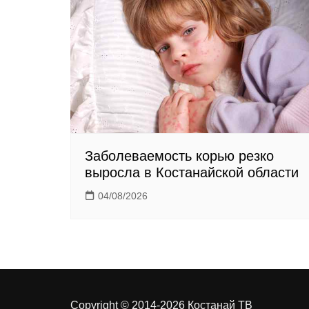
n
i
k
i
Заболеваемость корью резко
выросла в Костанайской области
04/08/2026
Copyright © 2014-2026 Костанай ТВ