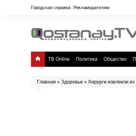
Перейти
Городская справка
Рекламодателям
к
содержимому
ТВ Online
Политика
Общество
П
Главная
»
Здоровье
»
Хирурги извлекли из