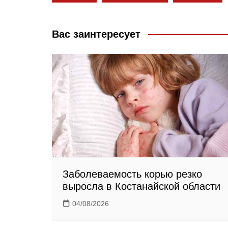
o
l
r
o
a
a
Вас заинтересует
k
s
m
s
n
i
k
i
Заболеваемость корью резко
выросла в Костанайской области
04/08/2026