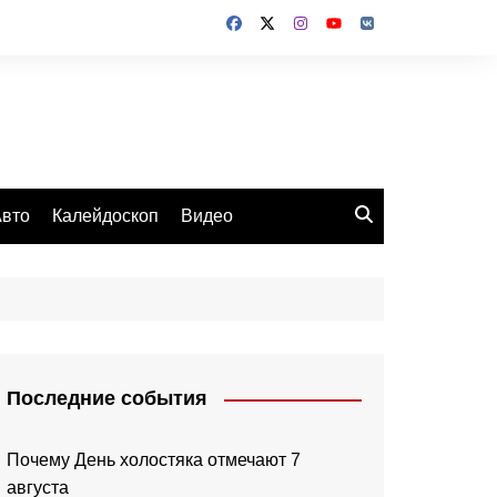
вто
Калейдоскоп
Видео
Последние события
Почему День холостяка отмечают 7
августа