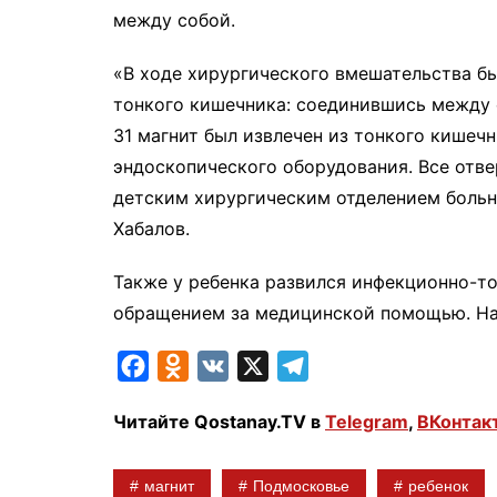
между собой.
«В ходе хирургического вмешательства б
тонкого кишечника: соединившись между 
31 магнит был извлечен из тонкого кишеч
эндоскопического оборудования. Все отв
детским хирургическим отделением больн
Хабалов.
Также у ребенка развился инфекционно-то
обращением за медицинской помощью. На
F
O
V
X
T
a
d
K
e
Читайте Qostanay.TV в
Telegram
,
ВКонтак
c
n
l
e
o
e
магнит
Подмосковье
ребенок
b
k
g