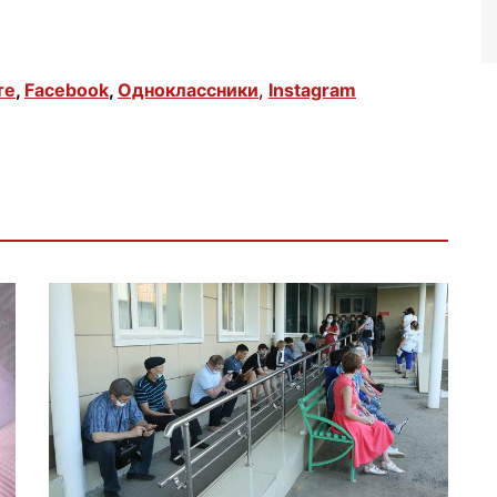
те
,
Facebook
,
Одноклассники
,
Instagram