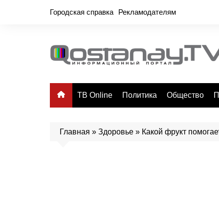
Перейти
Городская справка
Рекламодателям
к
содержимому
ТВ Online
Политика
Общество
П
Главная
»
Здоровье
»
Какой фрукт помогае