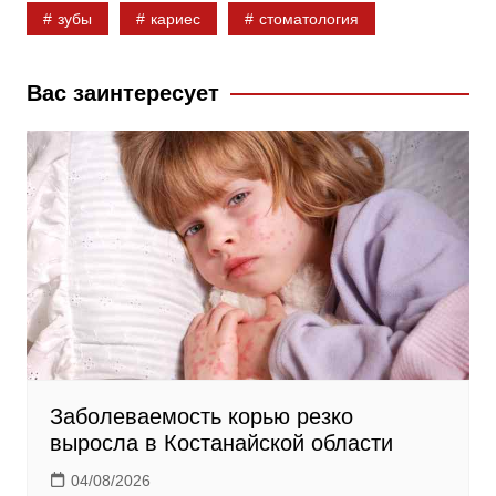
зубы
кариес
стоматология
o
l
r
o
a
a
k
s
m
Вас заинтересует
s
n
i
k
i
Заболеваемость корью резко
выросла в Костанайской области
04/08/2026