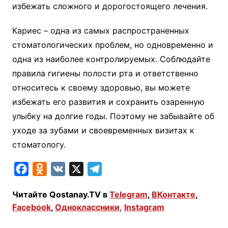
избежать сложного и дорогостоящего лечения.
Кариес – одна из самых распространенных
стоматологических проблем, но одновременно и
одна из наиболее контролируемых. Соблюдайте
правила гигиены полости рта и ответственно
относитесь к своему здоровью, вы можете
избежать его развития и сохранить озаренную
улыбку на долгие годы. Поэтому не забывайте об
уходе за зубами и своевременных визитах к
стоматологу.
F
O
V
X
T
a
d
K
e
Читайте Qostanay.TV в
Telegram
,
ВКонтакте
,
c
n
l
Facebook
,
Одноклассники
,
Instagram
e
o
e
b
k
g