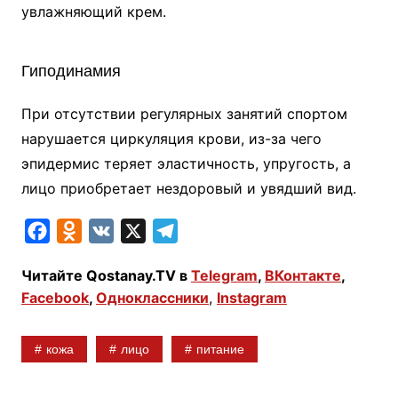
увлажняющий крем.
Гиподинамия
При отсутствии регулярных занятий спортом
нарушается циркуляция крови, из-за чего
эпидермис теряет эластичность, упругость, а
лицо приобретает нездоровый и увядший вид.
F
O
V
X
T
a
d
K
e
Читайте Qostanay.TV в
Telegram
,
ВКонтакте
,
c
n
l
Facebook
,
Одноклассники
,
Instagram
e
o
e
b
k
g
кожа
лицо
питание
o
l
r
o
a
a