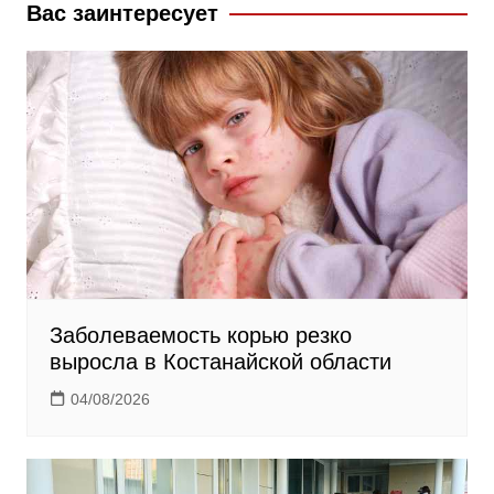
k
s
m
Вас заинтересует
s
n
i
k
i
Заболеваемость корью резко
выросла в Костанайской области
04/08/2026