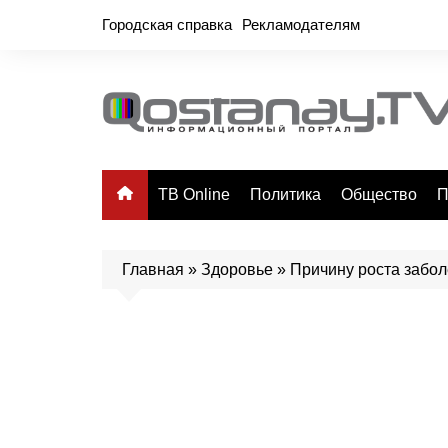
Перейти
Городская справка
Рекламодателям
к
содержимому
ТВ Online
Политика
Общество
П
Главная
»
Здоровье
»
Причину роста забол