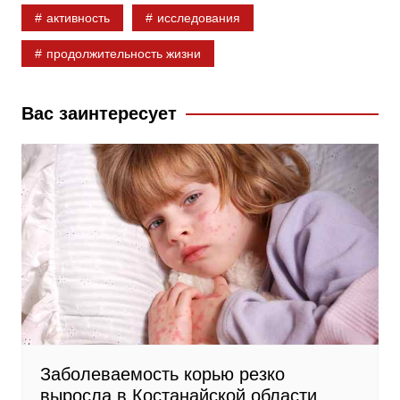
активность
исследования
o
l
r
o
a
a
продолжительность жизни
k
s
m
s
Вас заинтересует
n
i
k
i
Заболеваемость корью резко
выросла в Костанайской области