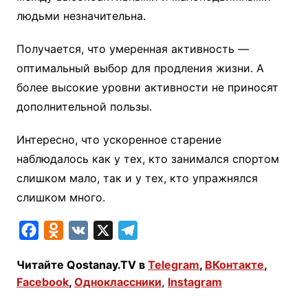
людьми незначительна.
Получается, что умеренная активность —
оптимальный выбор для продления жизни. А
более высокие уровни активности не приносят
дополнительной пользы.
Интересно, что ускоренное старение
наблюдалось как у тех, кто занимался спортом
слишком мало, так и у тех, кто упражнялся
слишком много.
F
O
V
X
T
a
d
K
e
Читайте Qostanay.TV в
Telegram
,
ВКонтакте
,
c
n
l
Facebook
,
Одноклассники
,
Instagram
e
o
e
b
k
g