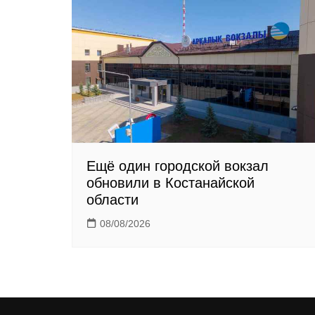
s
n
i
k
i
Ещё один городской вокзал
обновили в Костанайской
области
08/08/2026