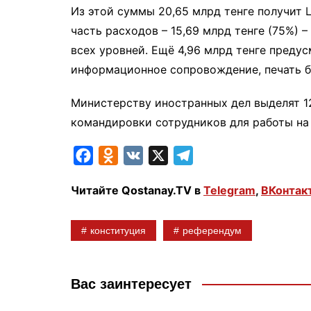
Из этой суммы 20,65 млрд тенге получит 
часть расходов – 15,69 млрд тенге (75%) 
всех уровней. Ещё 4,96 млрд тенге преду
информационное сопровождение, печать б
Министерству иностранных дел выделят 12
командировки сотрудников для работы на 
F
O
V
X
T
a
d
K
e
Читайте Qostanay.TV в
Telegram
,
ВКонтак
c
n
l
e
o
e
конституция
референдум
b
k
g
o
l
r
o
a
a
Вас заинтересует
k
s
m