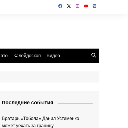
вто
Калейдоскоп
Видео
Последние события
Вратарь «Тобола» Данил Устименко
может уехать за границу