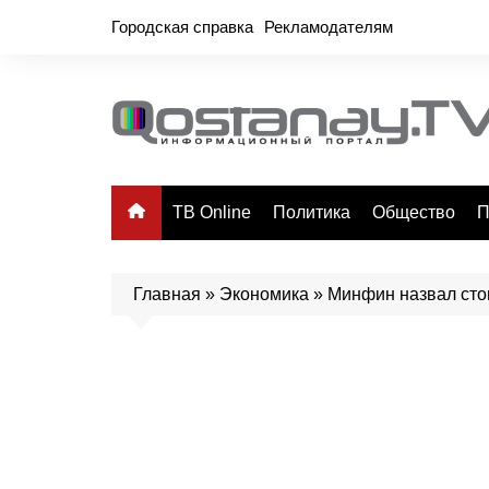
Перейти
Городская справка
Рекламодателям
к
содержимому
ТВ Online
Политика
Общество
П
Главная
»
Экономика
»
Минфин назвал сто