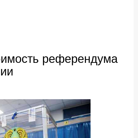
оимость референдума
ции