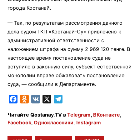
города Костанай.
— Так, по результатам рассмотрения данного
дела судом ГКП «Костанай-Су» привлечено к
административной ответственности с
наложением штрафа на сумму 2 969 120 тенге. В
настоящее время постановление суда не
вступило в законную силу, субъект естественной
монополии вправе обжаловать постановление
суда, — сообщили в Департаменте.
F
O
V
X
T
a
d
K
e
Читайте Qostanay.TV в
Telegram
,
ВКонтакте
,
c
n
l
Facebook
,
Одноклассники
,
Instagram
e
o
e
b
k
g