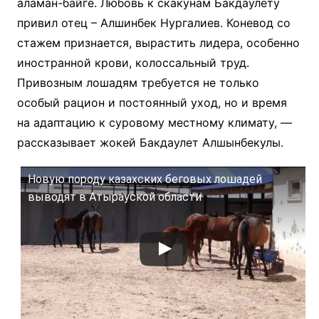
аламан-байге. Любовь к скакунам Бакдаулету
привил отец – Алшинбек Нургалиев. Коневод со
стажем признается, вырастить лидера, особенно
иностранной крови, колоссальный труд.
Привозным лошадям требуется не только
особый рацион и постоянный уход, но и время
на адаптацию к суровому местному климату, —
рассказывает жокей Бакдаулет Алшынбекулы.
Новую породу казахских беговых лошадей
выводят в Атырауской области