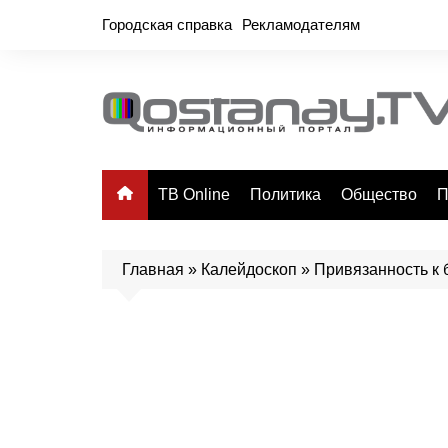
Перейти
Городская справка
Рекламодателям
к
содержимому
ТВ Online
Политика
Общество
П
Главная
»
Калейдоскоп
»
Привязанность к 