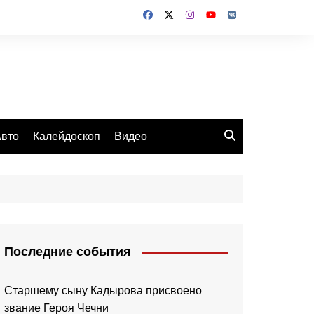
вто
Калейдоскоп
Видео
Последние события
Старшему сыну Кадырова присвоено
звание Героя Чечни