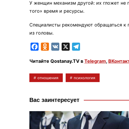
У женщин механизм другой: их гложет не 
того» время и ресурсы.
Специалисты рекомендуют обращаться к пс
из головы.
F
O
V
X
T
a
d
K
e
Читайте Qostanay.TV в
Telegram
,
ВКонтак
c
n
l
e
o
e
отношения
психология
b
k
g
o
l
r
o
a
a
Вас заинтересует
k
s
m
s
n
i