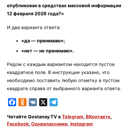
опубликован в средствах массовой информации
12 февраля 2026 года?»
И два варианта ответа:
«да — принимаю»;
«нет — не принимаю».
Рядом с каждым вариантом находится пустое
квадратное поле. В инструкции указано, что
необходимо поставить любую отметку в пустом
квадрате справа от выбранного варианта ответа.
F
O
V
X
T
a
d
K
e
Читайте Qostanay.TV в
Telegram
,
ВКонтакте
,
c
n
l
Facebook
,
Одноклассники
,
Instagram
e
o
e