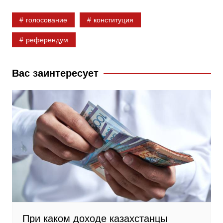
b
k
g
голосование
конституция
o
l
r
o
a
a
референдум
k
s
m
s
Вас заинтересует
n
i
k
i
При каком доходе казахстанцы