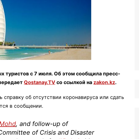
х туристов с 7 июля. Об этом сообщила пресс-
 передает
Qostanay.TV
со ссылкой на
zakon.kz
.
ь справку об отсутствии коронавируса или сдать
ится в сообщении.
Mohd
, and follow-up of
mmittee of Crisis and Disaster