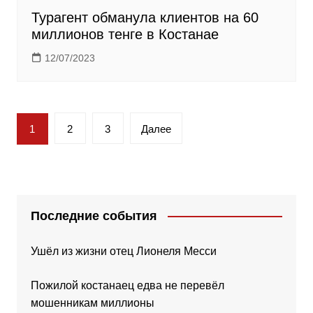
Турагент обманула клиентов на 60
миллионов тенге в Костанае
12/07/2023
Пагинация
1
2
3
Далее
записей
Последние события
Ушёл из жизни отец Лионеля Месси
Пожилой костанаец едва не перевёл
мошенникам миллионы