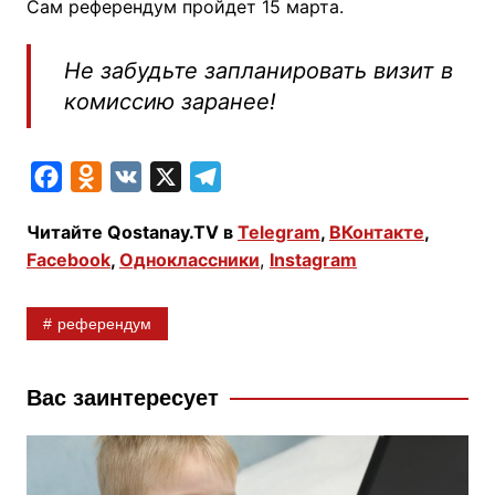
Сам референдум пройдет 15 марта.
Не забудьте запланировать визит в
комиссию заранее!
F
O
V
X
T
a
d
K
e
Читайте Qostanay.TV в
Telegram
,
ВКонтакте
,
c
n
l
Facebook
,
Одноклассники
,
Instagram
e
o
e
b
k
g
референдум
o
l
r
o
a
a
k
s
m
Вас заинтересует
s
n
i