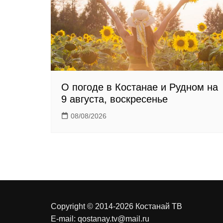
k
i
О погоде в Костанае и Рудном на
9 августа, воскресенье
08/08/2026
Copyright © 2014-2026 Костанай ТВ
E-mail:
qostanay.tv@mail.ru