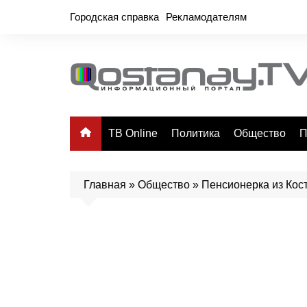
Перейти
Городская справка
Рекламодателям
к
содержимому
ТВ Online
Политика
Общество
П
Главная
»
Общество
»
Пенсионерка из Кос