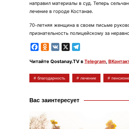
направил материалы в суд. Теперь сельча
лечение в городе Костанае.
70-летняя женщина в своем письме руков
признательность полицейскому за неравн
F
O
V
X
T
a
d
K
e
Читайте Qostanay.TV в
Telegram
,
ВКонтак
c
n
l
e
o
e
благодарность
лечение
пенсион
b
k
g
o
l
r
o
a
a
Вас заинтересует
k
s
m
s
n
i