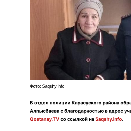
Фото: Saqshy.info
В отдел полиции Карасуского района обр
Алпысбаева с благодарностью в адрес уч
Qostanay.TV
со ссылкой на
Saqshy.info
.