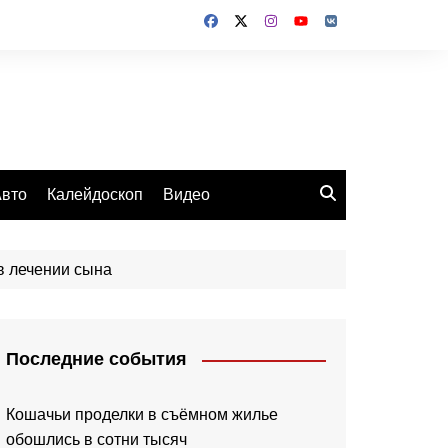
вто
Калейдоскоп
Видео
в лечении сына
Последние события
Кошачьи проделки в съёмном жилье
обошлись в сотни тысяч