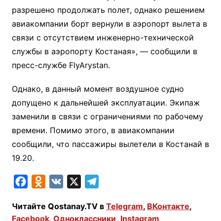
разрешено продолжать полет, однако решением
авиакомпании борт вернули в аэропорт вылета в
связи с отсутствием инженерно-технической
службы в аэропорту Костаная», — сообщили в
пресс-службе FlyArystan.
Однако, в данный момент воздушное судно
допущено к дальнейшей эксплуатации. Экипаж
заменили в связи с ограничениями по рабочему
времени. Помимо этого, в авиакомпании
сообщили, что пассажиры вылетели в Костанай в
19.20.
F
O
V
X
T
a
d
K
e
Читайте Qostanay.TV в
Telegram
,
ВКонтакте
,
c
n
l
Facebook
,
Одноклассники
,
Instagram