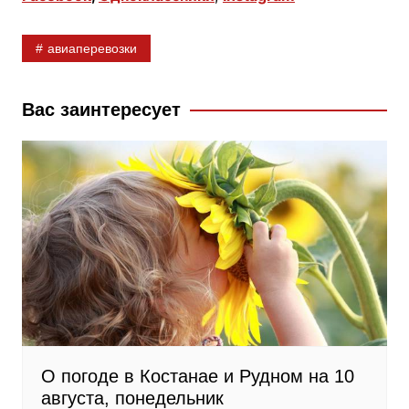
e
o
e
b
k
g
авиаперевозки
o
l
r
o
a
a
k
s
m
Вас заинтересует
s
n
i
k
i
О погоде в Костанае и Рудном на 10
августа, понедельник