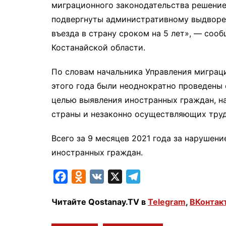
миграционного законодательства решение
подвергнуты административному выдворен
въезда в страну сроком на 5 лет», — соо
Костанайской области.
По словам начальника Управления миграц
этого года были неоднократно проведены
целью выявления иностранных граждан, 
страны и незаконно осуществляющих труд
Всего за 9 месяцев 2021 года за нарушен
иностранных граждан.
F
O
V
X
T
a
d
K
e
Читайте Qostanay.TV в
Telegram
,
ВКонтак
c
n
l
e
o
e