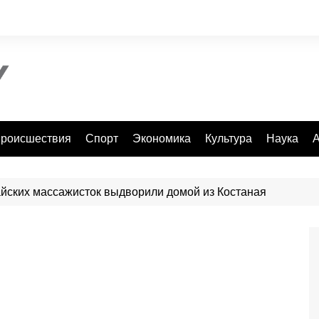
роисшествия
Спорт
Экономика
Культура
Наука
А
айских массажисток выдворили домой из Костаная