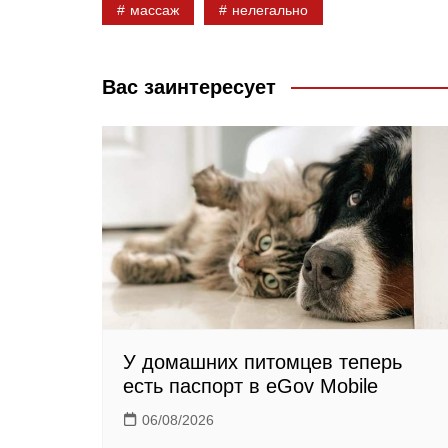
массаж
нелегально
b
k
g
o
l
r
o
a
a
Вас заинтересует
k
s
m
s
n
i
k
i
У домашних питомцев теперь
есть паспорт в eGov Mobile
06/08/2026