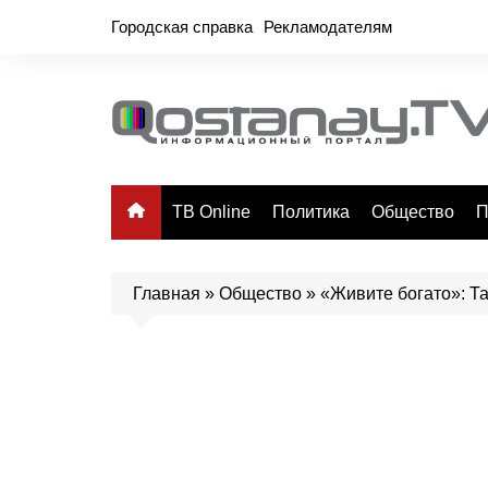
Перейти
Городская справка
Рекламодателям
к
содержимому
ТВ Online
Политика
Общество
П
Главная
»
Общество
»
«Живите богато»: Т