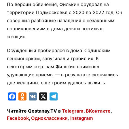
По версии обвинения, Филькин орудовал на
территории Подмосковья с 2020 по 2022 год. Он
совершил разбойные нападения с незаконным
проникновениям в дома десяти пожилых
женщин.
Осужденный пробирался в дома к одиноким
пенсионеркам, запугивал и грабил их. К
некоторым жертвам Филькин применял
удушающие приемы — в результате скончались
две женщины, еще троим удалось выжить.
F
O
V
X
T
a
d
K
e
Читайте Qostanay.TV в
Telegram
,
ВКонтакте
,
c
n
l
Facebook
,
Одноклассники
,
Instagram
e
o
e
b
k
g