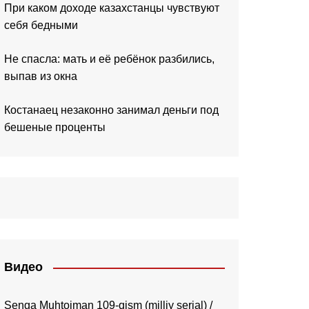
При каком доходе казахстанцы чувствуют
себя бедными
Не спасла: мать и её ребёнок разбились,
выпав из окна
Костанаец незаконно занимал деньги под
бешеные проценты
Видео
Senga Muhtojman 109-qism (milliy serial) /