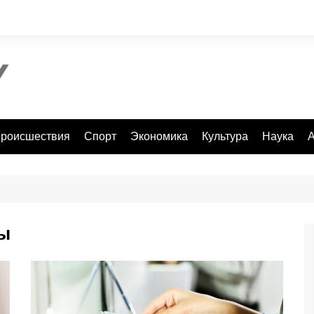
роисшествия
Спорт
Экономика
Культура
Наука
А
ы