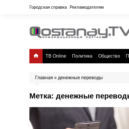
Перейти
Городская справка
Рекламодателям
к
содержимому
ТВ Online
Политика
Общество
П
Главная
»
денежные переводы
Метка:
денежные перевод