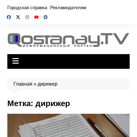
Перейти
Городская справка
Рекламодателям
к
содержимому
Главная
»
дирижер
Метка:
дирижер