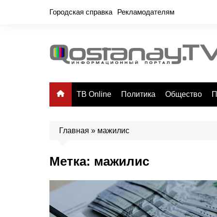
Перейти
Городская справка
Рекламодателям
к
содержимому
ТВ Online
Политика
Общество
П
Главная
»
мажилис
Метка:
мажилис