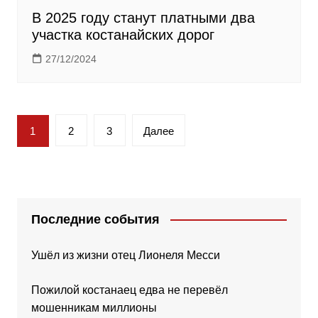
В 2025 году станут платными два
участка костанайских дорог
27/12/2024
Пагинация
1
2
3
Далее
записей
Последние события
Ушёл из жизни отец Лионеля Месси
Пожилой костанаец едва не перевёл
мошенникам миллионы