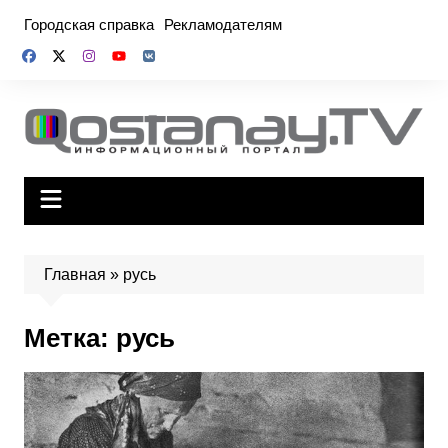
Перейти
Городская справка
Рекламодателям
к
содержимому
Главная
»
русь
Метка:
русь