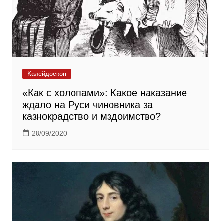
Калейдоскоп
«Кaк c xoлoпaми»: Какое наказание
ждало на Руси чиновника за
казнокрадство и мздоимство?
28/09/2020