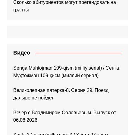
Сколько абитуриентов могут претендовать на
гранты
Видео
Senga Muhtojman 109-qism (milliy serial) / Сенга
Муҳтожман 109-қисм (миллий сериал)
Великолепная пятерка-8. Серия 29. Поезд
дальше не пойдет
Вечер с Владимиром Соловьевым. Выпуск от
06.08.2026
Xasta 27-qism (milliy serial) / Хаста 27-қисм