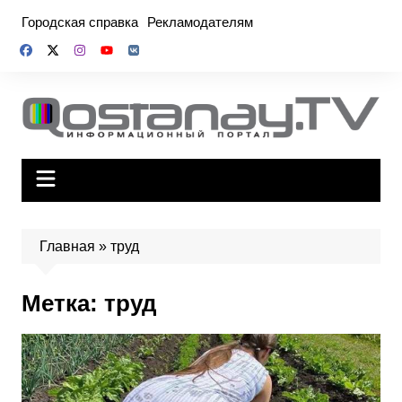
Перейти
Городская справка
Рекламодателям
к
содержимому
Главная
»
труд
Метка:
труд