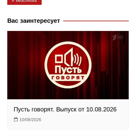
Безсоновъ
e
o
e
b
k
g
Вас заинтересует
o
l
r
o
a
a
k
s
m
s
n
i
k
i
Пусть говорят. Выпуск от 10.08.2026
10/08/2026