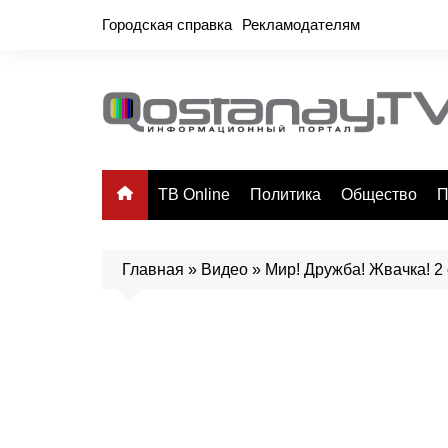
Перейти
Городская справка
Рекламодателям
к
содержимому
ТВ Online
Политика
Общество
П
Главная
»
Видео
»
Мир! Дружба! Жвачка! 2