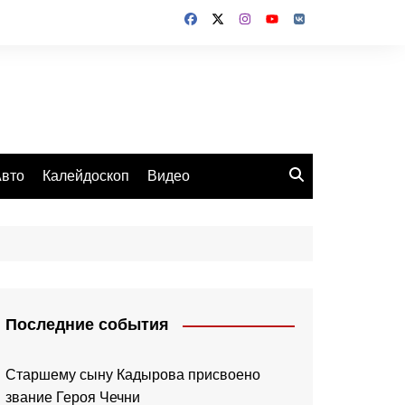
вто
Калейдоскоп
Видео
Последние события
Старшему сыну Кадырова присвоено
звание Героя Чечни