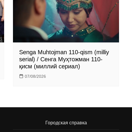
Senga Muhtojman 110-qism (milliy
serial) / Сенга Муҳтожман 110-
қисм (миллий сериал)
07/08/2026
Городская справка