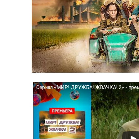
Сериал «МИР! ДРУЖБА! ЖВАЧКА! 2» - пре