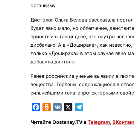
организму.
Диетолог Ольга Белова рассказала портал
будет явно мало, но облегчение, действит
принятый в такой дозе, что наутро челове
дисбаланс. А в «Дошираке», как известно,
только «Доширака» в этом случае явно ма
добавила диетолог.
Ранее российские ученые выявили в пихт
вещества. Терпены, содержащиеся в ствол
сильнейшими гепатопротекторными свойс
F
O
V
X
T
a
d
K
e
Читайте Qostanay.TV в
Telegram
,
ВКонтак
c
n
l
e
o
e