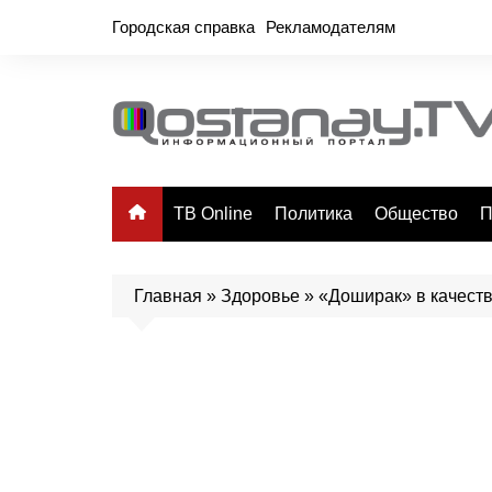
Перейти
Городская справка
Рекламодателям
к
содержимому
ТВ Online
Политика
Общество
П
Главная
»
Здоровье
»
«Доширак» в качеств