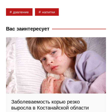
b
k
g
давление
напитки
o
l
r
o
a
a
k
s
m
Вас заинтересует
s
n
i
k
i
Заболеваемость корью резко
выросла в Костанайской области