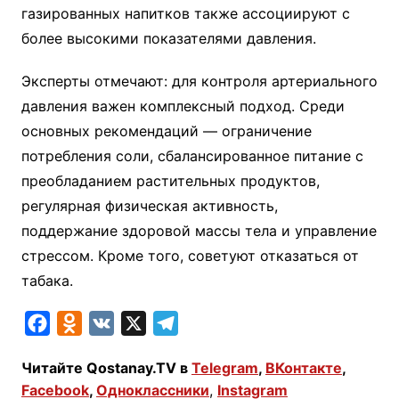
газированных напитков также ассоциируют с
более высокими показателями давления.
Эксперты отмечают: для контроля артериального
давления важен комплексный подход. Среди
основных рекомендаций — ограничение
потребления соли, сбалансированное питание с
преобладанием растительных продуктов,
регулярная физическая активность,
поддержание здоровой массы тела и управление
стрессом. Кроме того, советуют отказаться от
табака.
F
O
V
X
T
a
d
K
e
Читайте Qostanay.TV в
Telegram
,
ВКонтакте
,
c
n
l
Facebook
,
Одноклассники
,
Instagram
e
o
e