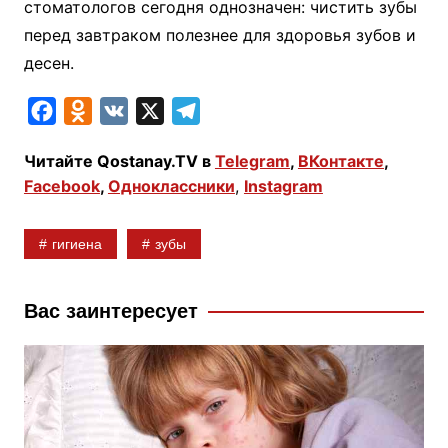
стоматологов сегодня однозначен: чистить зубы
перед завтраком полезнее для здоровья зубов и
десен.
F
O
V
X
T
a
d
K
e
Читайте Qostanay.TV в
Telegram
,
ВКонтакте
,
c
n
l
Facebook
,
Одноклассники
,
Instagram
e
o
e
b
k
g
гигиена
зубы
o
l
r
o
a
a
k
s
m
Вас заинтересует
s
n
i
k
i