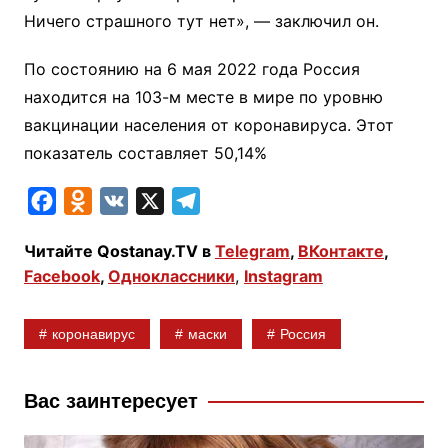
Ничего страшного тут нет», — заключил он.
По состоянию на 6 мая 2022 года Россия
находится на 103-м месте в мире по уровню
вакцинации населения от коронавируса. Этот
показатель составляет 50,14%
F
O
V
X
T
a
d
K
e
Читайте Qostanay.TV в
Telegram
,
ВКонтакте
,
c
n
l
Facebook
,
Одноклассники
,
Instagram
e
o
e
b
k
g
коронавирус
маски
Россия
o
l
r
o
a
a
k
s
m
Вас заинтересует
s