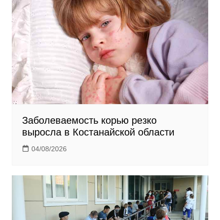
n
i
k
i
Заболеваемость корью резко
выросла в Костанайской области
04/08/2026