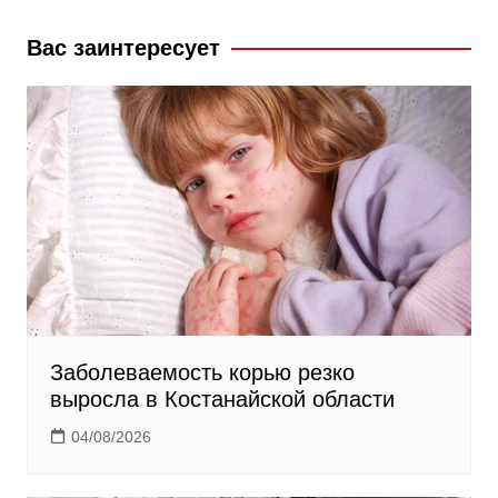
o
a
a
k
s
m
Вас заинтересует
s
n
i
k
i
Заболеваемость корью резко
выросла в Костанайской области
04/08/2026