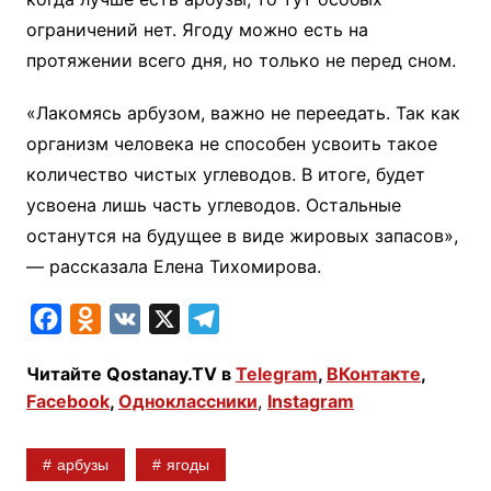
ограничений нет. Ягоду можно есть на
протяжении всего дня, но только не перед сном.
«Лакомясь арбузом, важно не переедать. Так как
организм человека не способен усвоить такое
количество чистых углеводов. В итоге, будет
усвоена лишь часть углеводов. Остальные
останутся на будущее в виде жировых запасов»,
— рассказала Елена Тихомирова.
F
O
V
X
T
a
d
K
e
Читайте Qostanay.TV в
Telegram
,
ВКонтакте
,
c
n
l
Facebook
,
Одноклассники
,
Instagram
e
o
e
b
k
g
арбузы
ягоды
o
l
r