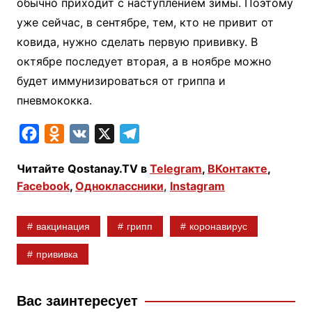
обычно приходит с наступлением зимы. Поэтому
уже сейчас, в сентябре, тем, кто не привит от
ковида, нужно сделать первую прививку. В
октябре последует вторая, а в ноябре можно
будет иммунизироваться от гриппа и
пневмококка.
F
O
V
X
T
a
d
K
e
Читайте Qostanay.TV в
Telegram
,
ВКонтакте
,
c
n
l
Facebook
,
Одноклассники
,
Instagram
e
o
e
b
k
g
вакцинация
грипп
коронавирус
o
l
r
o
a
a
прививка
k
s
m
s
Вас заинтересует
n