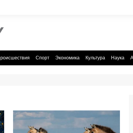
роисшествия
Спорт
Экономика
Культура
Наука
А