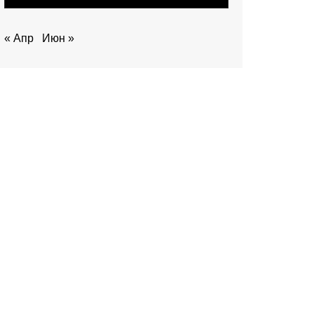
« Апр
Июн »