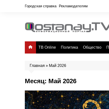
Перейти
Городская справка
Рекламодателям
к
содержимому
ТВ Online
Политика
Общество
П
Главная
»
Май 2026
Месяц:
Май 2026