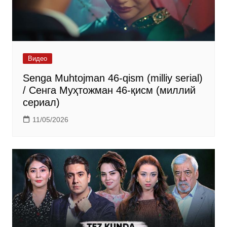
Видео
Senga Muhtojman 46-qism (milliy serial)
/ Сенга Муҳтожман 46-қисм (миллий
сериал)
11/05/2026