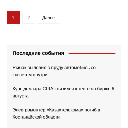
Пагинация
1
2
Далее
записей
Последние события
Рыбак выловил в пруду автомобиль со
скелетом внутри
Курс доллара США снизился к тенге на бирже 6
августа
Электромонтёр «Казахтелекома» погиб в
Костанайской области