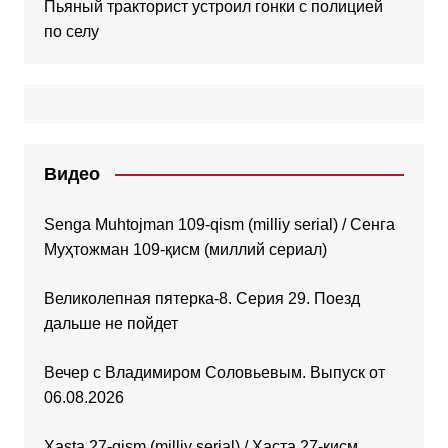
Пьяный тракторист устроил гонки с полицией
по селу
Видео
Senga Muhtojman 109-qism (milliy serial) / Сенга
Муҳтожман 109-қисм (миллий сериал)
Великолепная пятерка-8. Серия 29. Поезд
дальше не пойдет
Вечер с Владимиром Соловьевым. Выпуск от
06.08.2026
Xasta 27-qism (milliy serial) / Хаста 27-қисм