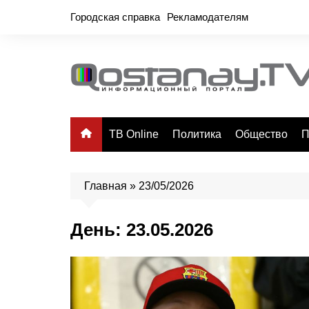
Перейти
Городская справка
Рекламодателям
к
содержимому
ТВ Online
Политика
Общество
П
Главная
»
23/05/2026
День:
23.05.2026