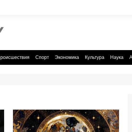
роисшествия
Спорт
Экономика
Культура
Наука
А