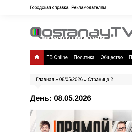
Перейти
Городская справка
Рекламодателям
к
содержимому
ТВ Online
Политика
Общество
П
Главная
»
08/05/2026
»
Страница 2
День:
08.05.2026