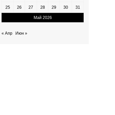
25
26
27
28
29
30
31
Май 2026
« Апр
Июн »