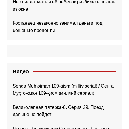
Не спасла: мать и её ребёнок разбились, выпав
из окна
Костанаец незаконно занимал деньги под
бешеные проценты
Видео
Senga Muhtojman 109-qism (milliy serial) / Сенга
Муҳтожман 109-қисм (миллий сериал)
Великолепная пятерка-8. Серия 29. Поезд
дальше не пойдет
Вечер с Владимиром Соловьевым. Выпуск от